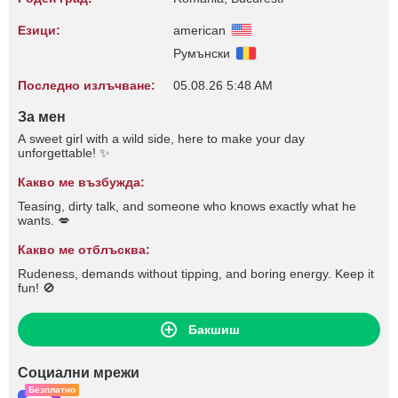
Езици:
american
Румънски
Последно излъчване:
05.08.26 5:48 AM
За мен
A sweet girl with a wild side, here to make your day
unforgettable! ✨
Какво ме възбужда:
Teasing, dirty talk, and someone who knows exactly what he
wants. 💋
Какво ме отблъсква:
Rudeness, demands without tipping, and boring energy. Keep it
fun! 🚫
Бакшиш
Социални мрежи
Безплатно