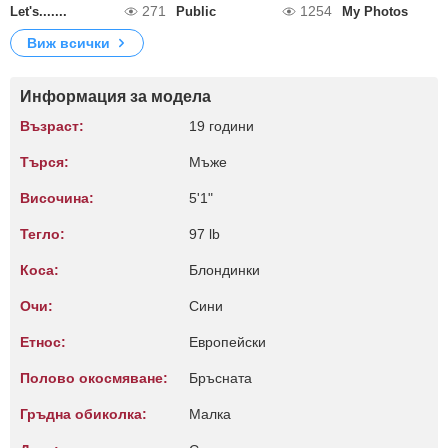
271
1254
Let's.......
Public
My Photos
Виж всички
Информация за модела
Възраст:
19 години
Търся:
Мъже
Височина:
5'1"
Тегло:
97 lb
Коса:
Блондинки
Очи:
Сини
Етнос:
Европейски
Полово окосмяване:
Бръсната
Гръдна обиколка:
Малкa