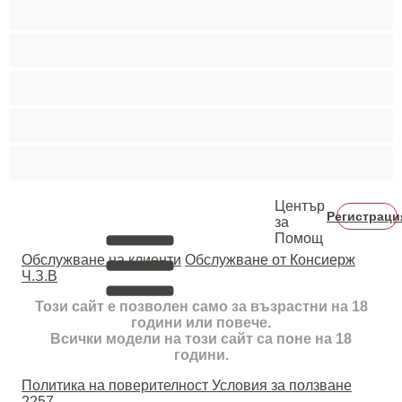
Средни гърди
Тийнейджъри 18+
Фетиш
Цветнокожи
Червенокоси
Център
Регистраци
за
Помощ
Oбслужване на клиенти
Обслужване от Консиерж
Ч.З.В
Този сайт е позволен само за възрастни на 18
години или повече.
Всички модели на този сайт са поне на 18
години.
Политика на поверителност
Условия за ползване
2257