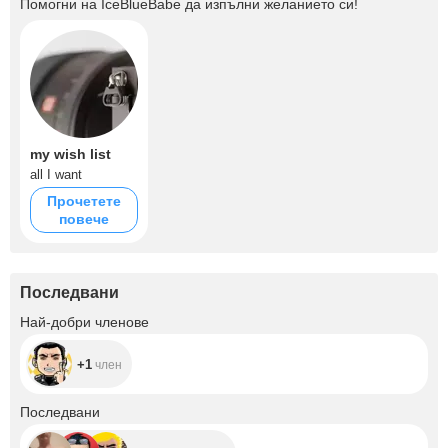
Помогни на
IceBlueBabe
да изпълни желанието си!
my wish list
all I want
Прочетете
повече
Последвани
+1
Най-добри членове
+1
член
+188
Последвани