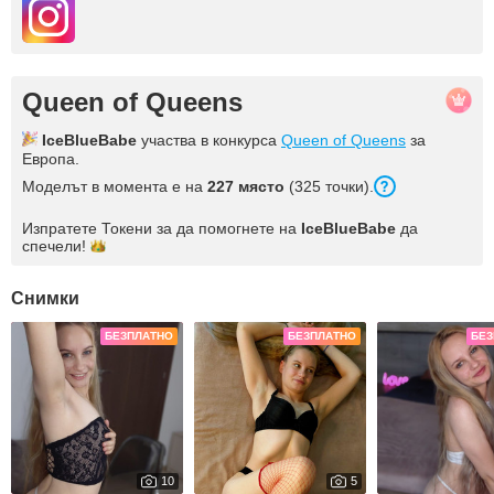
Queen of Queens
IceBlueBabe
участва в конкурса
Queen of Queens
за
Европа.
Моделът в момента е на
227 място
(325 точки).
Изпратете Токени за да помогнете на
IceBlueBabe
да
спечели!
Снимки
БЕЗПЛАТНО
БЕЗПЛАТНО
БЕЗ
10
5